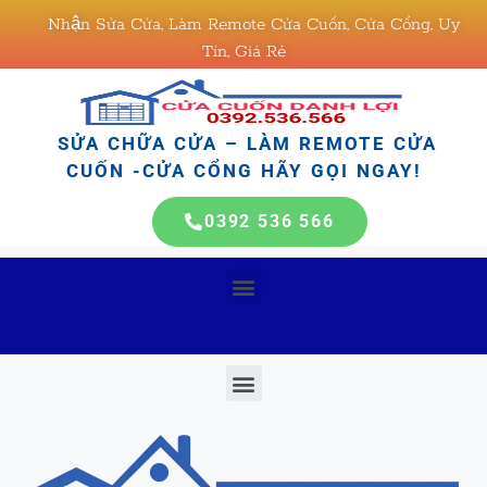
Nhận Sửa Cửa, Làm Remote Cửa Cuốn, Cửa Cổng, Uy
Tín, Giá Rẻ
SỬA CHỮA CỬA – LÀM REMOTE CỬA
CUỐN -CỬA CỔNG HÃY GỌI NGAY!
0392 536 566