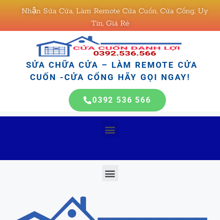
Nhận Sửa Cửa, Làm Remote Cửa Cuốn, Cửa Cổng, Uy
Tín, Giá Rẻ
SỬA CHỮA CỬA – LÀM REMOTE CỬA
CUỐN -CỬA CỔNG HÃY GỌI NGAY!
0392 536 566