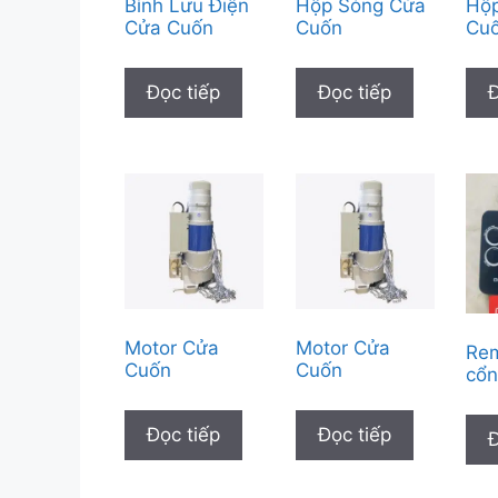
Bình Lưu Điện
Hộp Sóng Cửa
Hộ
Cửa Cuốn
Cuốn
Cuố
Đọc tiếp
Đọc tiếp
Đ
Motor Cửa
Motor Cửa
Re
Cuốn
Cuốn
cổ
Đọc tiếp
Đọc tiếp
Đ