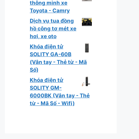
thông minh xe
Toyota - Camry
Dịch vụ tua đồng
hồ công tơ mét xe
hơi, xe oto
Khóa điện tử
SOLITY GA-60B
(Vân tay - Thẻ từ - Mã
Số)
Khóa điện tử
SOLITY GM-
6000BK (Vân tay - Thẻ
từ - Mã Số - Wifi)