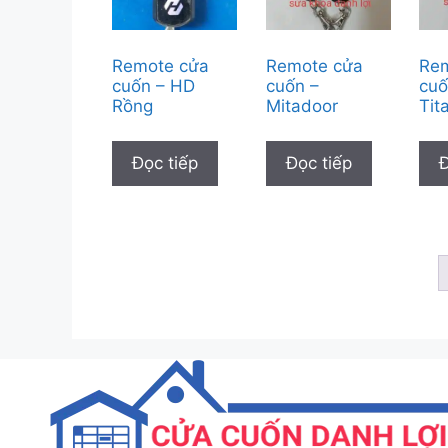
Remote cửa
Remote cửa
Re
cuốn – HD
cuốn –
cuố
Rồng
Mitadoor
Tit
Đọc tiếp
Đọc tiếp
Đ