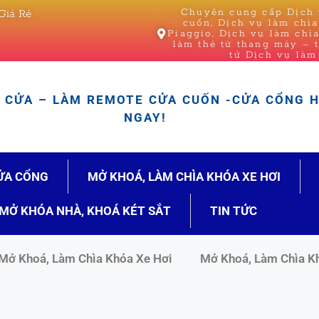
Chuyên cung cấp Dịch v
Giá Rẻ
cuốn, Dịch vụ làm chì
Piaggio, Dịch vụ làm chì
làm thẻ từ thang máy – 
tử Dịch vụ làm
CỬA – LÀM REMOTE CỬA CUỐN -CỬA CỔNG 
NGAY!
ỬA CỔNG
MỞ KHOÁ, LÀM CHÌA KHÓA XE HƠI
MỞ KHÓA NHÀ, KHOÁ KÉT SẮT
TIN TỨC
Mở Khoá, Làm Chìa Khóa Xe Hơi
Mở Khoá, Làm Chìa K