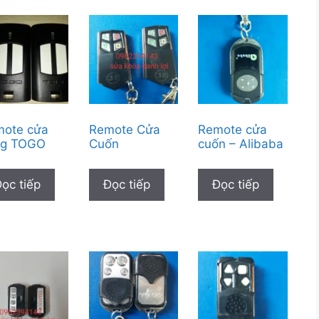
mote cửa
Remote Cửa
Remote cửa
ng TOGO
Cuốn
cuốn – Alibaba
ọc tiếp
Đọc tiếp
Đọc tiếp