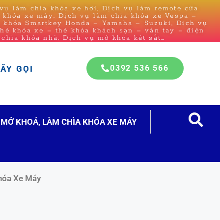
ụ làm chìa khóa xe hơi, Dịch vụ làm remote cửa
a khóa xe máy, Dịch vụ làm chìa khóa xe Vespa –
a khóa Smartkey Honda – Yamaha – Suzuki, Dịch vụ
thẻ khóa xe – thẻ khóa khách sạn – vân tay – điện
 chìa khóa nhà, Dịch vụ mở khóa két sắt…
0392 536 566
HÃY GỌI
MỞ KHOÁ, LÀM CHÌA KHÓA XE MÁY
hóa Xe Máy