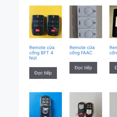
Remote cửa
Remote cửa
Re
cổng BFT 4
cổng FAAC
cổ
Nút
Đọc tiếp
Đ
Đọc tiếp