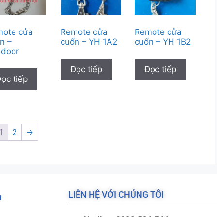
mote cửa
Remote cửa
Remote cửa
n –
cuốn – YH 1A2
cuốn – YH 1B2
adoor
Đọc tiếp
Đọc tiếp
ọc tiếp
1
2
→
LIÊN HỆ VỚI CHÚNG TÔI