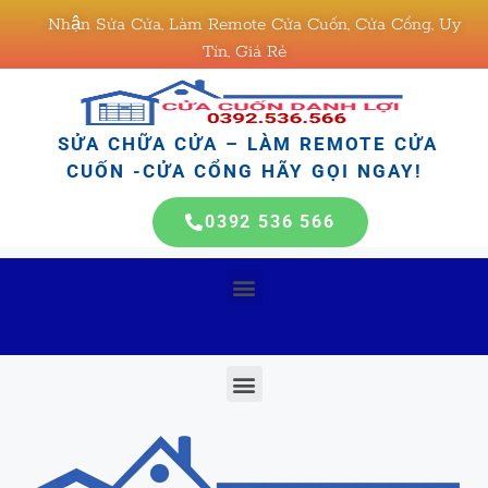
Nhận Sửa Cửa, Làm Remote Cửa Cuốn, Cửa Cổng, Uy
Tín, Giá Rẻ
SỬA CHỮA CỬA – LÀM REMOTE CỬA
CUỐN -CỬA CỔNG HÃY GỌI NGAY!
0392 536 566