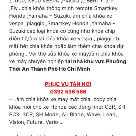
Z1000, Z800 VESPA ,PIAGIO ,LIBERTY ,ZIP
,Fly…chìa khóa thông minh remote Smartkey
Honda ,Yamaha – Suzuki.làm chìa khóa xe
vespa ,piaggio ,Smartkey Honda ,Yamaha -
Suzuki các loại khóa cơ cũng như khóa chip
điện tử,làm lại chìa khóa xe vespa , piaggio bị
mất hết chìa khóa hoặc làm thêm chìa khóa dự
phòng . Với thợ sửa khóa xe máy,làm chìa khóa
xe máy chuyên nghiệp
tại nhà khu vực Phường
Thới An Thành Phố Hồ Chí Minh
PHỤC VỤ TẬN NƠI
0392 536 566
– Làm chìa khóa xe máy mất chìa, copy chìa
khóa mới cho xe Honda các dòng như: CBR, SH,
PCX, SCR, SH Mode, Air Blade, Wave, Lead,
Vision, Future, Vario …