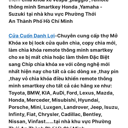
thông minh Smartkey Honda ,Yamaha -
Suzuki
tại nhà khu vực Phường Thới
An Thành Phố Hồ Chí Minh
Cửa Cuốn Danh Lợi
-Chuyên cung cấp thợ Mở
Khóa xe bị lock cửa quên chìa, copy chìa mới,
làm chìa khóa remote thông minh smartkey
cho xe bị mất chìa hoặc làm thêm Đặc Biệt
sang Chíp chìa khóa xe với công nghệ mới
nhất hiện nay cho tất cà các dòng xe ,thay pin
,thay vỏ chìa khóa điều khiển remote thông
minh smartkey cho tất cả các hãng xe như:
Toyota, BMW, KIA, AuDi, Ford, Lexus, Mazda,
Honda, Merceder, Misubishi, Hyundai,
Porsche, Mini, Luxgen, Landrover, Jeep, Isuzu,
Infinty, Fiat, Chrysler, Cadillac, Bentley,
Nissan, Vinfast……tại nhà khu vực Phường