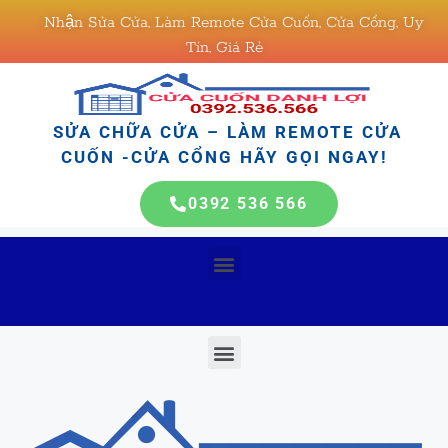
Nhận Sửa Cửa, Làm Remote Cửa Cuốn, Cửa Cổng, Uy
Tín, Giá Rẻ
SỬA CHỮA CỬA – LÀM REMOTE CỬA
CUỐN -CỬA CỔNG HÃY GỌI NGAY!
0392 536 566