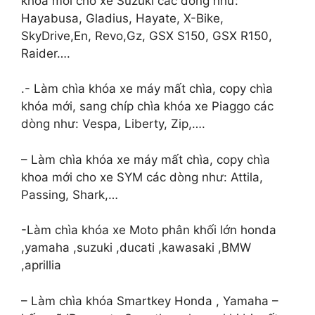
khóa mới cho xe Suzuki các dòng như:
Hayabusa, Gladius, Hayate, X-Bike,
SkyDrive,En, Revo,Gz, GSX S150, GSX R150,
Raider….
.- Làm chìa khóa xe máy mất chìa, copy chìa
khóa mới, sang chíp chìa khóa xe Piaggo các
dòng như: Vespa, Liberty, Zip,….
– Làm chìa khóa xe máy mất chìa, copy chìa
khoa mới cho xe SYM các dòng như: Attila,
Passing, Shark,…
-Làm chìa khóa xe Moto phân khối lớn honda
,yamaha ,suzuki ,ducati ,kawasaki ,BMW
,aprillia
– Làm chìa khóa Smartkey Honda , Yamaha –