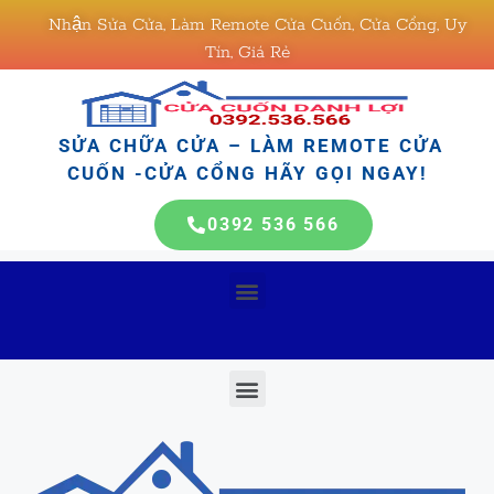
Nhận Sửa Cửa, Làm Remote Cửa Cuốn, Cửa Cổng, Uy
Tín, Giá Rẻ
SỬA CHỮA CỬA – LÀM REMOTE CỬA
CUỐN -CỬA CỔNG HÃY GỌI NGAY!
0392 536 566