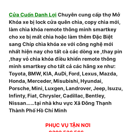
Cửa Cuốn Danh Lợi
Chuyên cung cấp thợ Mở
Khóa xe bị lock cửa quên chìa, copy chìa mới,
làm chìa khóa remote thông minh smartkey
cho xe bị mất chìa hoặc làm thêm Đặc Biệt
sang Chíp chìa khóa xe với công nghệ mới
nhất hiện nay cho tất cà các dòng xe ,thay pin
,thay vỏ chìa khóa điều khiển remote thông
minh smartkey cho tất cả các hãng xe như:
Toyota, BMW, KIA, AuDi, Ford, Lexus, Mazda,
Honda, Merceder, Misubishi, Hyundai,
Porsche, Mini, Luxgen, Landrover, Jeep, Isuzu,
Infinty, Fiat, Chrysler, Cadillac, Bentley,
Nissan……tại nhà khu vực Xã Đông Thạnh
Thành Phố Hồ Chí Minh
PHỤC VỤ TẬN NƠI