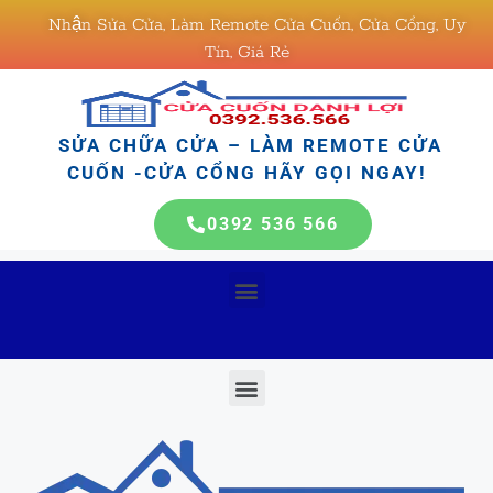
Nhận Sửa Cửa, Làm Remote Cửa Cuốn, Cửa Cổng, Uy
Tín, Giá Rẻ
SỬA CHỮA CỬA – LÀM REMOTE CỬA
CUỐN -CỬA CỔNG HÃY GỌI NGAY!
0392 536 566