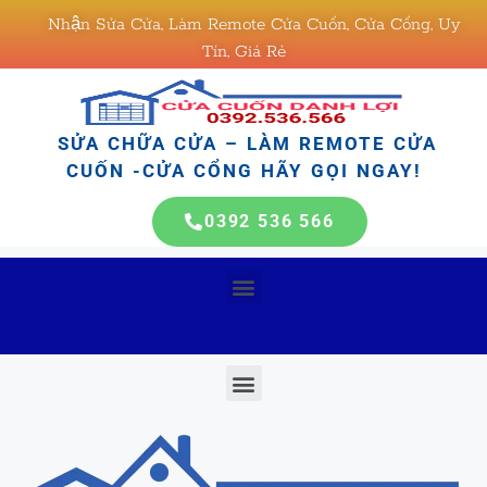
Nhận Sửa Cửa, Làm Remote Cửa Cuốn, Cửa Cổng, Uy
Tín, Giá Rẻ
SỬA CHỮA CỬA – LÀM REMOTE CỬA
CUỐN -CỬA CỔNG HÃY GỌI NGAY!
0392 536 566