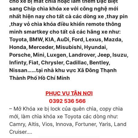
cho xe bị mất chìa hoặc làm thêm Đặc Biệt
sang Chíp chìa khóa xe với công nghệ mới
nhất hiện nay cho tất cà các dòng xe ,thay pin
,thay vỏ chìa khóa điều khiển remote thông
minh smartkey cho tất cả các hãng xe như:
Toyota, BMW, KIA, AuDi, Ford, Lexus, Mazda,
Honda, Merceder, Misubishi, Hyundai,
Porsche, Mini, Luxgen, Landrover, Jeep, Isuzu,
Infinty, Fiat, Chrysler, Cadillac, Bentley,
Nissan……tại nhà khu vực Xã Đông Thạnh
Thành Phố Hồ Chí Minh
PHỤC VỤ TẬN NƠI
0392 536 566
– Mở Khóa xe bị lock của quên chìa, copy chìa
mới, làm chìa khóa xe Toyota các dòng như:
Camry, Altis, Vios, Innova, Fortuner, Yaris, Land
Cruiser….