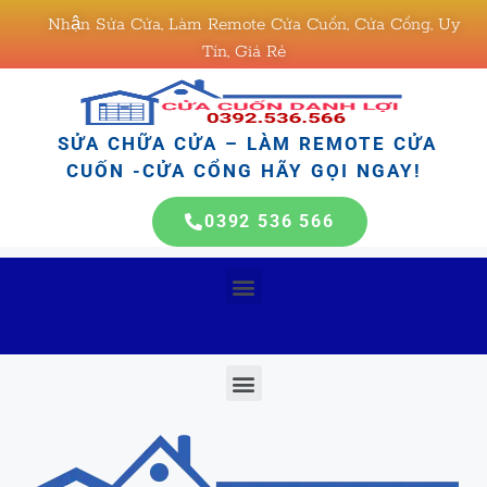
Nhận Sửa Cửa, Làm Remote Cửa Cuốn, Cửa Cổng, Uy
Tín, Giá Rẻ
SỬA CHỮA CỬA – LÀM REMOTE CỬA
CUỐN -CỬA CỔNG HÃY GỌI NGAY!
0392 536 566