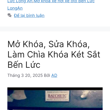
Lức Long An
,
Mở khóa xe hơi xe oto Bến Lức
LongAn
Để lại bình luận
Mở Khóa, Sửa Khóa,
Làm Chìa Khóa Két Sắt
Bến Lức
Tháng 3 20, 2025
Bởi
AD