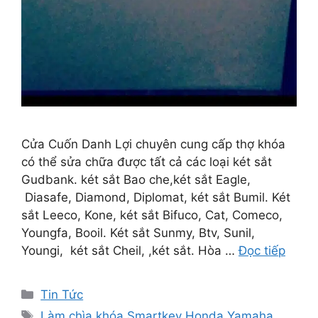
Cửa Cuốn Danh Lợi chuyên cung cấp thợ khóa
có thể sửa chữa được tất cả các loại két sắt
Gudbank. két sắt Bao che,két sắt Eagle,
Diasafe, Diamond, Diplomat, két sắt Bumil. Két
sắt Leeco, Kone, két sắt Bifuco, Cat, Comeco,
Youngfa, Booil. Két sắt Sunmy, Btv, Sunil,
Youngi, két sắt Cheil, ,két sắt. Hòa …
Đọc tiếp
Tin Tức
Làm chìa khóa Smartkey Honda Yamaha