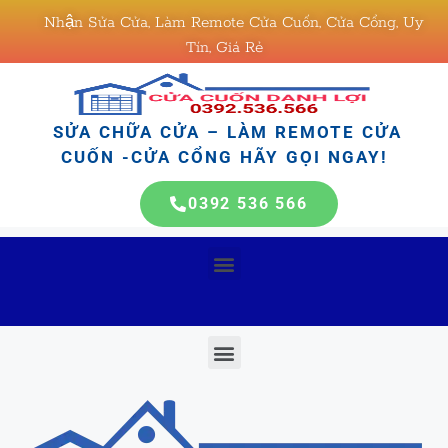
Nhận Sửa Cửa, Làm Remote Cửa Cuốn, Cửa Cổng, Uy
Tín, Giá Rẻ
SỬA CHỮA CỬA – LÀM REMOTE CỬA
CUỐN -CỬA CỔNG HÃY GỌI NGAY!
0392 536 566