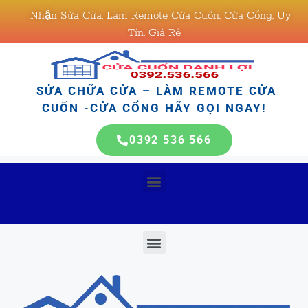
Nhận Sửa Cửa, Làm Remote Cửa Cuốn, Cửa Cổng, Uy
Tín, Giá Rẻ
SỬA CHỮA CỬA – LÀM REMOTE CỬA
CUỐN -CỬA CỔNG HÃY GỌI NGAY!
0392 536 566