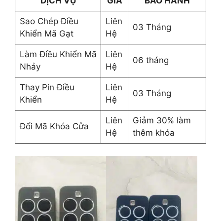
DỊCH VỤ
GIÁ
BẢO HÀNH
Sao Chép Điều
Liên
03 Tháng
Khiển Mã Gạt
Hệ
Làm Điều Khiển Mã
Liên
06 tháng
Nhảy
Hệ
Thay Pin Điều
Liên
03 Tháng
Khiển
Hệ
Liên
Giảm 30% làm
Đổi Mã Khóa Cửa
Hệ
thêm khóa