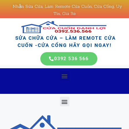
Nhận Sửa Cửa, Làm Remote Cửa Cuốn, Cửa Cổng, Uy
Tín, Giá Rẻ
SỬA CHỮA CỬA – LÀM REMOTE CỬA
CUỐN -CỬA CỔNG HÃY GỌI NGAY!
0392 536 566