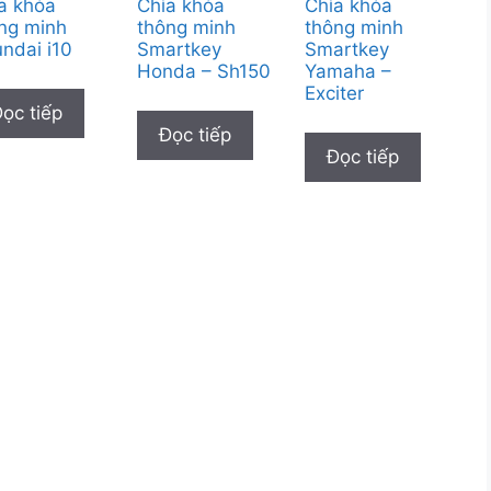
a khóa
Chìa khóa
Chìa khóa
ng minh
thông minh
thông minh
ndai i10
Smartkey
Smartkey
Honda – Sh150
Yamaha –
Exciter
ọc tiếp
Đọc tiếp
Đọc tiếp