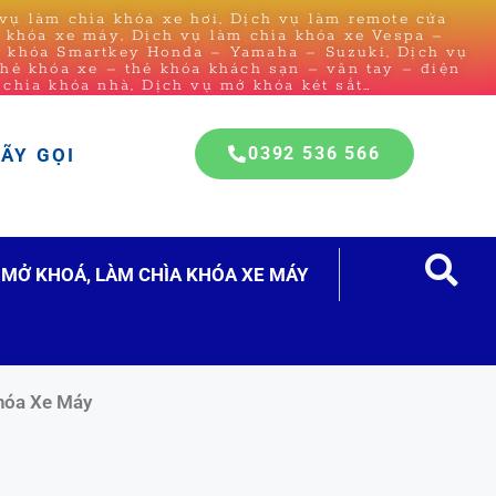
ụ làm chìa khóa xe hơi, Dịch vụ làm remote cửa
a khóa xe máy, Dịch vụ làm chìa khóa xe Vespa –
a khóa Smartkey Honda – Yamaha – Suzuki, Dịch vụ
thẻ khóa xe – thẻ khóa khách sạn – vân tay – điện
 chìa khóa nhà, Dịch vụ mở khóa két sắt…
0392 536 566
HÃY GỌI
MỞ KHOÁ, LÀM CHÌA KHÓA XE MÁY
hóa Xe Máy