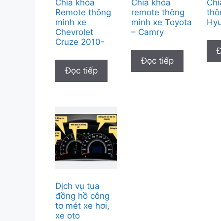
Chìa khóa
Chìa khóa
Chì
Remote thông
remote thông
thô
minh xe
minh xe Toyota
Hyu
Chevrolet
– Camry
Cruze 2010-
Đ
Đọc tiếp
Đọc tiếp
Dịch vụ tua
đồng hồ công
tơ mét xe hơi,
xe oto