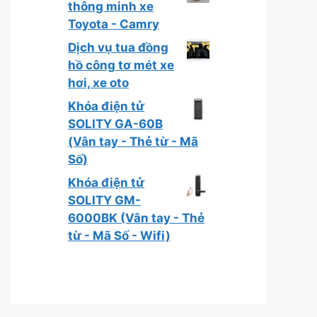
thông minh xe
Toyota - Camry
Dịch vụ tua đồng
hồ công tơ mét xe
hơi, xe oto
Khóa điện tử
SOLITY GA-60B
(Vân tay - Thẻ từ - Mã
Số)
Khóa điện tử
SOLITY GM-
6000BK (Vân tay - Thẻ
từ - Mã Số - Wifi)