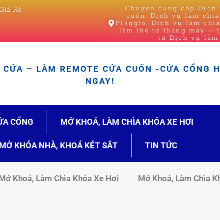
Chuyên cung cấp Dịch v
Giá Rẻ
cuốn, Dịch vụ làm chì
Piaggio, Dịch vụ làm chì
làm thẻ từ thang máy – 
tử Dịch vụ làm
CỬA – LÀM REMOTE CỬA CUỐN -CỬA CỔNG 
NGAY!
ỬA CỔNG
MỞ KHOÁ, LÀM CHÌA KHÓA XE HƠI
MỞ KHÓA NHÀ, KHOÁ KÉT SẮT
TIN TỨC
Mở Khoá, Làm Chìa Khóa Xe Hơi
Mở Khoá, Làm Chìa K