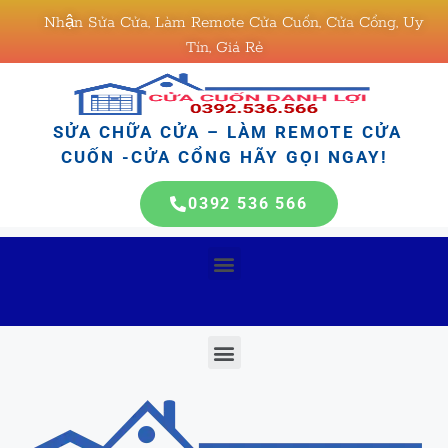
Nhận Sửa Cửa, Làm Remote Cửa Cuốn, Cửa Cổng, Uy
Tín, Giá Rẻ
SỬA CHỮA CỬA – LÀM REMOTE CỬA
CUỐN -CỬA CỔNG HÃY GỌI NGAY!
0392 536 566