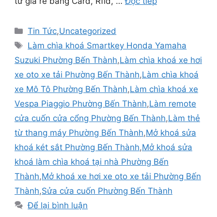
từ giá rẻ bằng Card, Rfid, …
Đọc tiếp
Tin Tức
,
Uncategorized
Làm chìa khoá Smartkey Honda Yamaha
Suzuki Phường Bến Thành
,
Làm chìa khoá xe hơi
xe oto xe tải Phường Bến Thành
,
Làm chìa khoá
xe Mô Tô Phường Bến Thành
,
Làm chìa khoá xe
Vespa Piaggio Phường Bến Thành
,
Làm remote
cửa cuốn cửa cổng Phường Bến Thành
,
Làm thẻ
từ thang máy Phường Bến Thành
,
Mở khoá sửa
khoá két sắt Phường Bến Thành
,
Mở khoá sửa
khoá làm chìa khoá tại nhà Phường Bến
Thành
,
Mở khoá xe hơi xe oto xe tải Phường Bến
Thành
,
Sửa cửa cuốn Phường Bến Thành
Để lại bình luận