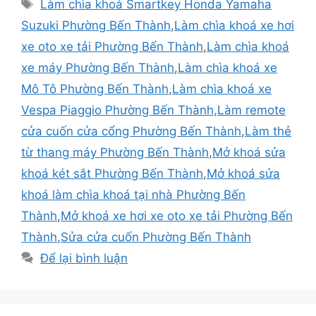
Làm chìa khoá Smartkey Honda Yamaha
Suzuki Phường Bến Thành
,
Làm chìa khoá xe hơi
xe oto xe tải Phường Bến Thành
,
Làm chìa khoá
xe máy Phường Bến Thành
,
Làm chìa khoá xe
Mô Tô Phường Bến Thành
,
Làm chìa khoá xe
Vespa Piaggio Phường Bến Thành
,
Làm remote
cửa cuốn cửa cổng Phường Bến Thành
,
Làm thẻ
từ thang máy Phường Bến Thành
,
Mở khoá sửa
khoá két sắt Phường Bến Thành
,
Mở khoá sửa
khoá làm chìa khoá tại nhà Phường Bến
Thành
,
Mở khoá xe hơi xe oto xe tải Phường Bến
Thành
,
Sửa cửa cuốn Phường Bến Thành
Để lại bình luận