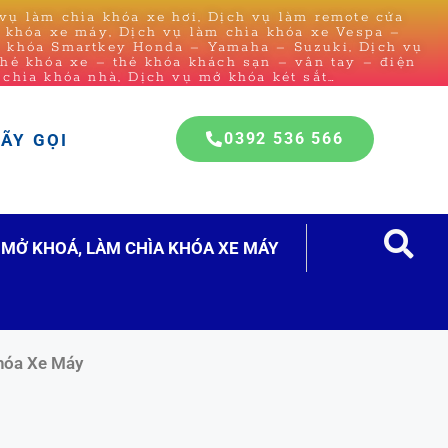
ụ làm chìa khóa xe hơi, Dịch vụ làm remote cửa
a khóa xe máy, Dịch vụ làm chìa khóa xe Vespa –
a khóa Smartkey Honda – Yamaha – Suzuki, Dịch vụ
thẻ khóa xe – thẻ khóa khách sạn – vân tay – điện
 chìa khóa nhà, Dịch vụ mở khóa két sắt…
0392 536 566
HÃY GỌI
MỞ KHOÁ, LÀM CHÌA KHÓA XE MÁY
hóa Xe Máy