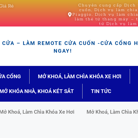
Chuyên cung cấp Dịch v
Giá Rẻ
cuốn, Dịch vụ làm chì
Piaggio, Dịch vụ làm chì
làm thẻ từ thang máy – 
tử Dịch vụ làm
CỬA – LÀM REMOTE CỬA CUỐN -CỬA CỔNG 
NGAY!
ỬA CỔNG
MỞ KHOÁ, LÀM CHÌA KHÓA XE HƠI
MỞ KHÓA NHÀ, KHOÁ KÉT SẮT
TIN TỨC
Mở Khoá, Làm Chìa Khóa Xe Hơi
Mở Khoá, Làm Chìa K