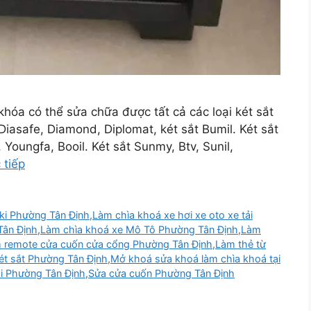
khóa có thể sửa chữa được tất cả các loại két sắt
iasafe, Diamond, Diplomat, két sắt Bumil. Két sắt
Youngfa, Booil. Két sắt Sunmy, Btv, Sunil,
 tiếp
i Phường Tân Định
,
Làm chìa khoá xe hơi xe oto xe tải
Tân Định
,
Làm chìa khoá xe Mô Tô Phường Tân Định
,
Làm
 remote cửa cuốn cửa cổng Phường Tân Định
,
Làm thẻ từ
ét sắt Phường Tân Định
,
Mở khoá sửa khoá làm chìa khoá tại
̉i Phường Tân Định
,
Sửa cửa cuốn Phường Tân Định