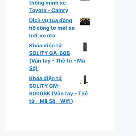
thông minh xe
Toyota - Camry
Dịch vụ tua đồng
hồ công tơ mét xe
hơi, xe oto
Khóa điện tử
SOLITY GA-60B
(Vân tay - Thẻ từ - Mã
Số)
Khóa điện tử
SOLITY GM-
6000BK (Vân tay - Thẻ
từ - Mã Số - Wifi)