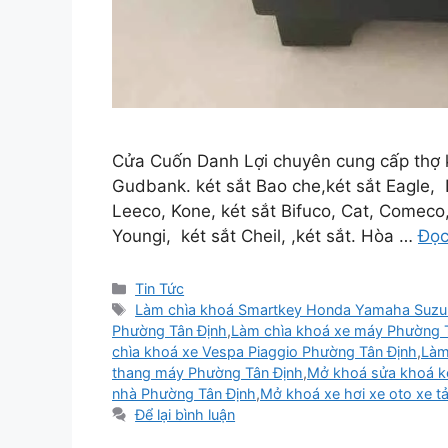
Cửa Cuốn Danh Lợi chuyên cung cấp thợ 
Gudbank. két sắt Bao che,két sắt Eagle, D
Leeco, Kone, két sắt Bifuco, Cat, Comeco, 
Youngi, két sắt Cheil, ,két sắt. Hòa …
Đọc
Tin Tức
Làm chìa khoá Smartkey Honda Yamaha Suzuk
Phường Tân Định
,
Làm chìa khoá xe máy Phường 
chìa khoá xe Vespa Piaggio Phường Tân Định
,
Làm
thang máy Phường Tân Định
,
Mở khoá sửa khoá k
nhà Phường Tân Định
,
Mở khoá xe hơi xe oto xe ta
Để lại bình luận